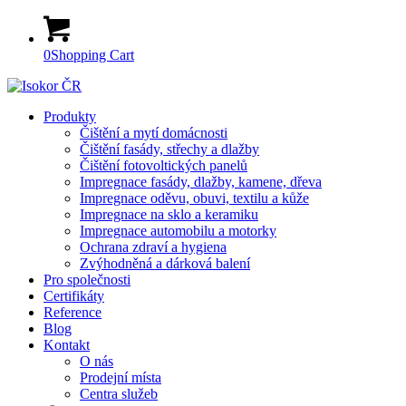
0
Shopping Cart
Produkty
Čištění a mytí domácnosti
Čištění fasády, střechy a dlažby
Čištění fotovoltických panelů
Impregnace fasády, dlažby, kamene, dřeva
Impregnace oděvu, obuvi, textilu a kůže
Impregnace na sklo a keramiku
Impregnace automobilu a motorky
Ochrana zdraví a hygiena
Zvýhodněná a dárková balení
Pro společnosti
Certifikáty
Reference
Blog
Kontakt
O nás
Prodejní místa
Centra služeb