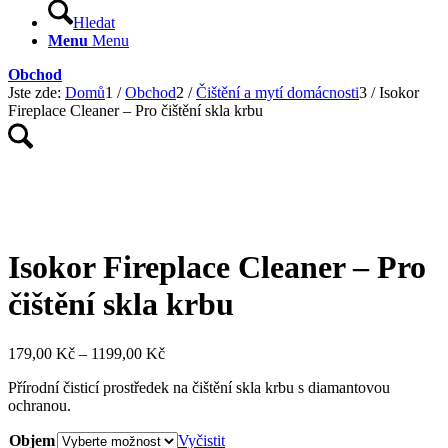
Hledat
Menu
Menu
Obchod
Jste zde:
Domů
1
/
Obchod
2
/
Čištění a mytí domácnosti
3
/
Isokor
Fireplace Cleaner – Pro čištění skla krbu
Isokor Fireplace Cleaner – Pro
čištění skla krbu
Rozpětí
179,00
Kč
–
1199,00
Kč
cen:
Přírodní čisticí prostředek na čištění skla krbu s diamantovou
179,00 Kč
ochranou.
až
1199,00 Kč
Objem
Vyčistit