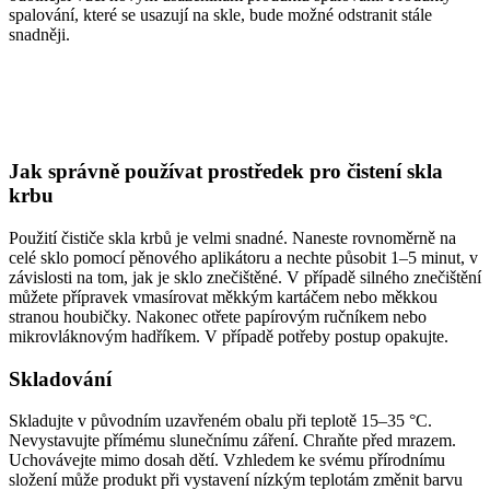
spalování, které se usazují na skle, bude možné odstranit stále
snadněji.
Jak správně používat prostředek pro čistení skla
krbu
Použití čističe skla krbů je velmi snadné. Naneste rovnoměrně na
celé sklo pomocí pěnového aplikátoru a nechte působit 1–5 minut, v
závislosti na tom, jak je sklo znečištěné. V případě silného znečištění
můžete přípravek vmasírovat měkkým kartáčem nebo měkkou
stranou houbičky. Nakonec otřete papírovým ručníkem nebo
mikrovláknovým hadříkem. V případě potřeby postup opakujte.
Skladování
Skladujte v původním uzavřeném obalu při teplotě 15–35 °C.
Nevystavujte přímému slunečnímu záření. Chraňte před mrazem.
Uchovávejte mimo dosah dětí. Vzhledem ke svému přírodnímu
složení může produkt při vystavení nízkým teplotám změnit barvu