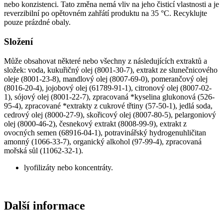
nebo konzistenci. Tato změna nemá vliv na jeho čisticí vlastnosti a je
reverzibilní po opětovném zahřátí produktu na 35 °C. Recyklujte
pouze prázdné obaly.
Složení
Může obsahovat některé nebo všechny z následujících extraktů a
složek: voda, kukuřičný olej (8001-30-7), extrakt ze slunečnicového
oleje (8001-23-8), mandlový olej (8007-69-0), pomerančový olej
(8016-20-4), jojobový olej (61789-91-1), citronový olej (8007-02-
1), sójový olej (8001-22-7), zpracovaná *kyselina glukonová (526-
95-4), zpracované *extrakty z cukrové třtiny (57-50-1), jedlá soda,
cedrový olej (8000-27-9), skořicový olej (8007-80-5), pelargoniový
olej (8000-46-2), česnekový extrakt (8008-99-9), extrakt z
ovocných semen (68916-04-1), potravinářský hydrogenuhličitan
amonný (1066-33-7), organický alkohol (97-99-4), zpracovaná
mořská sůl (11062-32-1).
lyofilizáty nebo koncentráty.
Další informace