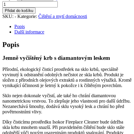
Isokor
Fireplace
Přidat do košíku
Cleaner
SKU:
-
Kategorie:
Čištění a mytí domácnosti
-
Pro
Popis
čištění
Další informace
skla
krbu
Popis
množství
Jemně vyčištěný krb s diamantovým leskem
Přírodní, ekologický čisticí prostředek na sklo krbů, speciálně
vyvinutý k odstranění odolných nečistot ze skla krbů. Produkt je
složen z přírodních olejových extraktů a rostlinných výtažků. Kromě
vynikající účinnosti je šetrný k pokožce i k čištěným povrchům.
Sklo nejen dokonale vyčistí, ale také ho chrání diamantovou
nanometrickou vrstvou. To zlepšuje jeho vlastnosti pro další údržbu.
Nezanechává šmouhy, dodává sklu vysoký lesk a chrání ho před
povětrnostními vlivy.
Díky čisticímu prostředku Isokor Fireplace Cleaner bude údržba
skla krbu mnohem snazší. Při pravidelném čištění bude sklo stále
odolnější vůči novým usazeninám produktů spalování. Produkty