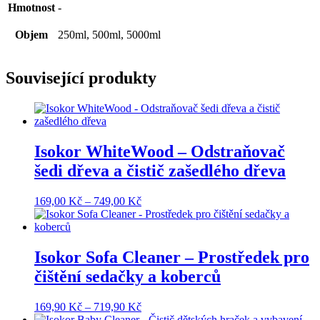
Hmotnost
-
Objem
250ml, 500ml, 5000ml
Související produkty
Isokor WhiteWood – Odstraňovač
šedi dřeva a čistič zašedlého dřeva
Rozpětí
169,00
Kč
–
749,00
Kč
cen:
169,00 Kč
až
749,00 Kč
Isokor Sofa Cleaner – Prostředek pro
čištění sedačky a koberců
Rozpětí
169,90
Kč
–
719,90
Kč
cen: