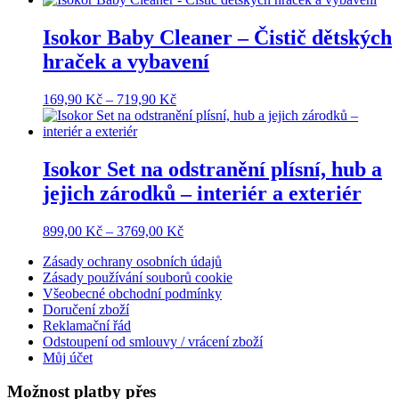
169,90 Kč
až
Isokor Baby Cleaner – Čistič dětských
719,90 Kč
hraček a vybavení
Rozpětí
169,90
Kč
–
719,90
Kč
cen:
169,90 Kč
až
719,90 Kč
Isokor Set na odstranění plísní, hub a
jejich zárodků – interiér a exteriér
Rozpětí
899,00
Kč
–
3769,00
Kč
cen:
Zásady ochrany osobních údajů
899,00 Kč
Zásady používání souborů cookie
až
Všeobecné obchodní podmínky
3769,00 Kč
Doručení zboží
Reklamační řád
Odstoupení od smlouvy / vrácení zboží
Můj účet
Možnost platby přes