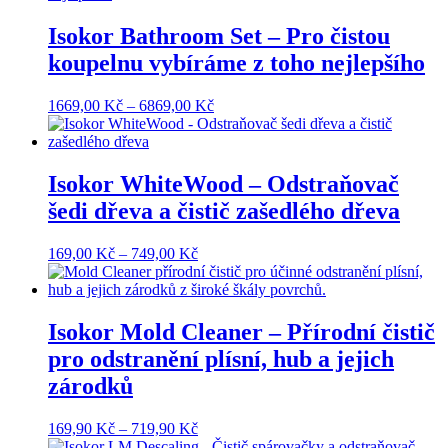
Isokor Bathroom Set – Pro čistou
koupelnu vybíráme z toho nejlepšího
Rozpětí
1669,00
Kč
–
6869,00
Kč
cen:
1669,00 Kč
až
6869,00 Kč
Isokor WhiteWood – Odstraňovač
šedi dřeva a čistič zašedlého dřeva
Rozpětí
169,00
Kč
–
749,00
Kč
cen:
169,00 Kč
až
749,00 Kč
Isokor Mold Cleaner – Přírodní čistič
pro odstranění plísní, hub a jejich
zárodků
Rozpětí
169,90
Kč
–
719,90
Kč
cen: