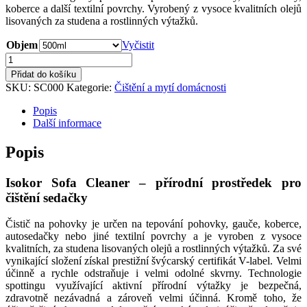
koberce a další textilní povrchy. Vyrobený z vysoce kvalitních olejů
až
lisovaných za studena a rostlinných výtažků.
719,90 Kč
Objem
Vyčistit
Isokor
Sofa
Přidat do košíku
Cleaner
SKU:
SC000
Kategorie:
Čištění a mytí domácnosti
-
Prostředek
Popis
pro
Další informace
čištění
sedačky
Popis
a
koberců
Isokor Sofa Cleaner – přírodní prostředek pro
množství
čištění sedačky
Čistič na pohovky je určen na tepování pohovky, gauče, koberce,
autosedačky nebo jiné textilní povrchy a je vyroben z vysoce
kvalitních, za studena lisovaných olejů a rostlinných výtažků. Za své
vynikající složení získal prestižní švýcarský certifikát V-label. Velmi
účinně a rychle odstraňuje i velmi odolné skvrny. Technologie
spottingu využívající aktivní přírodní výtažky je bezpečná,
zdravotně nezávadná a zároveň velmi účinná. Kromě toho, že