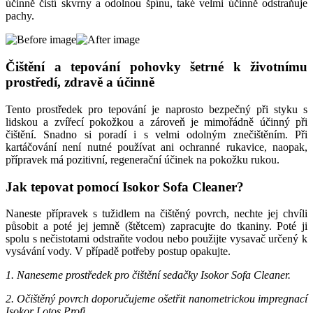
účinně čistí skvrny a odolnou špínu, také velmi účinně odstraňuje
pachy.
Čištění a tepování pohovky šetrné k životnímu
prostředí, zdravě a účinně
Tento prostředek pro tepování je naprosto bezpečný při styku s
lidskou a zvířecí pokožkou a zároveň je mimořádně účinný při
čištění. Snadno si poradí i s velmi odolným znečištěním. Při
kartáčování není nutné používat ani ochranné rukavice, naopak,
přípravek má pozitivní, regenerační účinek na pokožku rukou.
Jak tepovat pomocí Isokor Sofa Cleaner?
Naneste přípravek s tužidlem na čištěný povrch, nechte jej chvíli
působit a poté jej jemně (štětcem) zapracujte do tkaniny. Poté ji
spolu s nečistotami odstraňte vodou nebo použijte vysavač určený k
vysávání vody. V případě potřeby postup opakujte.
1. Naneseme prostředek pro čištění sedačky Isokor Sofa Cleaner.
2. Očištěný povrch doporučujeme ošetřit nanometrickou impregnací
Isokor Lotos Profi.