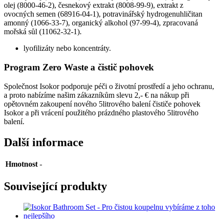
olej (8000-46-2), česnekový extrakt (8008-99-9), extrakt z
ovocných semen (68916-04-1), potravinářský hydrogenuhličitan
amonný (1066-33-7), organický alkohol (97-99-4), zpracovaná
mořská sůl (11062-32-1).
lyofilizáty nebo koncentráty.
Program Zero Waste a čistič pohovek
Společnost Isokor podporuje péči o životní prostředí a jeho ochranu,
a proto nabízíme našim zákazníkům slevu 2,- € na nákup při
opětovném zakoupení nového 5litrového balení čističe pohovek
Isokor a při vrácení použitého prázdného plastového 5litrového
balení.
Další informace
Hmotnost
-
Související produkty