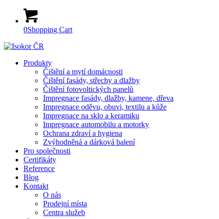
0
Shopping Cart
Produkty
Čištění a mytí domácnosti
Čištění fasády, střechy a dlažby
Čištění fotovoltických panelů
Impregnace fasády, dlažby, kamene, dřeva
Impregnace oděvu, obuvi, textilu a kůže
Impregnace na sklo a keramiku
Impregnace automobilu a motorky
Ochrana zdraví a hygiena
Zvýhodněná a dárková balení
Pro společnosti
Certifikáty
Reference
Blog
Kontakt
O nás
Prodejní místa
Centra služeb