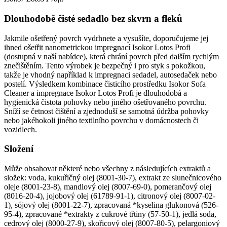
Dlouhodobě čisté sedadlo bez skvrn a fleků
Jakmile ošetřený povrch vydrhnete a vysušíte, doporučujeme jej
ihned ošetřit nanometrickou impregnací Isokor Lotos Profi
(dostupná v naší nabídce), která chrání povrch před dalším rychlým
znečištěním. Tento výrobek je bezpečný i pro styk s pokožkou,
takže je vhodný například k impregnaci sedadel, autosedaček nebo
postelí. Výsledkem kombinace čisticího prostředku Isokor Sofa
Cleaner a impregnace Isokor Lotos Profi je dlouhodobá a
hygienická čistota pohovky nebo jiného ošetřovaného povrchu.
Sníží se četnost čištění a zjednoduší se samotná údržba pohovky
nebo jakéhokoli jiného textilního povrchu v domácnostech či
vozidlech.
Složení
Může obsahovat některé nebo všechny z následujících extraktů a
složek: voda, kukuřičný olej (8001-30-7), extrakt ze slunečnicového
oleje (8001-23-8), mandlový olej (8007-69-0), pomerančový olej
(8016-20-4), jojobový olej (61789-91-1), citronový olej (8007-02-
1), sójový olej (8001-22-7), zpracovaná *kyselina glukonová (526-
95-4), zpracované *extrakty z cukrové třtiny (57-50-1), jedlá soda,
cedrový olej (8000-27-9), skořicový olej (8007-80-5), pelargoniový