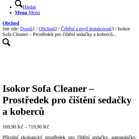
Hledat
Menu
Menu
Obchod
Jste zde:
Domů
1
/
Obchod
2
/
Čištění a mytí domácnosti
3
/
Isokor
Sofa Cleaner – Prostředek pro čištění sedačky a koberců...
Isokor Sofa Cleaner –
Prostředek pro čištění sedačky
a koberců
Rozpětí
169,90
Kč
–
719,90
Kč
cen:
Přírodní ekologický prostředek pro čištění sedačky, autosedačky,
169,90 Kč