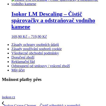
169,90 Kč
až
719,90 Kč
Isokor LM Descaling – Čistič
spárovačky a odstraňovač vodního
kamene
Rozpětí
169,90
Kč
–
719,90
Kč
cen:
Zásady ochrany osobních údajů
169,90 Kč
Zásady používání souborů cookie
až
Všeobecné obchodní podmínky
719,90 Kč
Doručení zboží
Reklamační řád
Odstoupení od smlouvy / vrácení zboží
Můj účet
Možnost platby přes
isokor.cz
Isokor Grave Cleaner – Čistič náhrobků a pomníků