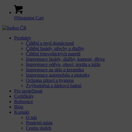
0
Shopping Cart
Produkty
Čištění a mytí domácnosti
Čištění fasády, střechy a dlažby
Čištění fotovoltických panelů
Impregnace fasády, dlažby, kamene, dřeva
Impregnace oděvu, obuvi, textilu a kůže
Impregnace na sklo a keramiku
Impregnace automobilu a motorky
Ochrana zdraví a hygiena
Zvýhodněná a dárková balení
Pro společnosti
Certifikáty
Reference
Blog
Kontakt
O nás
Prodejní místa
Centra služeb