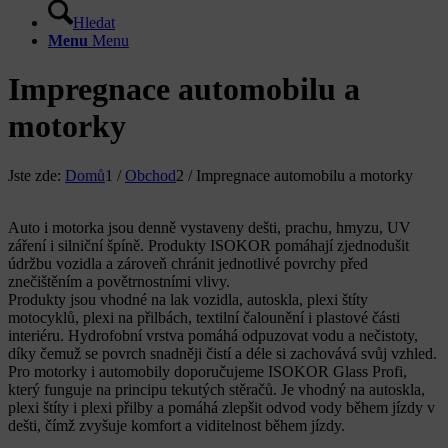
Hledat
Menu
Menu
Impregnace automobilu a
motorky
Jste zde:
Domů
1
/
Obchod
2
/
Impregnace automobilu a motorky
Auto i motorka jsou denně vystaveny dešti, prachu, hmyzu, UV
záření i silniční špíně. Produkty ISOKOR pomáhají zjednodušit
údržbu vozidla a zároveň chránit jednotlivé povrchy před
znečištěním a povětrnostními vlivy.
Produkty jsou vhodné na lak vozidla, autoskla, plexi štíty
motocyklů, plexi na přilbách, textilní čalounění i plastové části
interiéru. Hydrofobní vrstva pomáhá odpuzovat vodu a nečistoty,
díky čemuž se povrch snadněji čistí a déle si zachovává svůj vzhled.
Pro motorky i automobily doporučujeme ISOKOR Glass Profi,
který funguje na principu tekutých stěračů. Je vhodný na autoskla,
plexi štíty i plexi přilby a pomáhá zlepšit odvod vody během jízdy v
dešti, čímž zvyšuje komfort a viditelnost během jízdy.