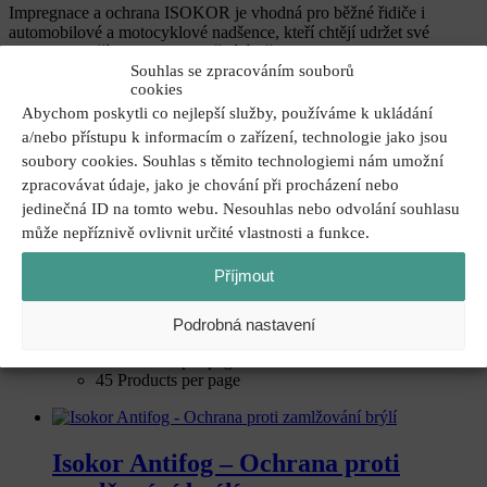
Impregnace a ochrana ISOKOR je vhodná pro běžné řidiče i
automobilové a motocyklové nadšence, kteří chtějí udržet své
vozidlo v lepším stavu bez složité údržby.
Souhlas se zpracováním souborů
Sort by
Výchozí
cookies
Výchozí
Abychom poskytli co nejlepší služby, používáme k ukládání
Custom
a/nebo přístupu k informacím o zařízení, technologie jako jsou
Name
soubory cookies. Souhlas s těmito technologiemi nám umožní
Price
zpracovávat údaje, jako je chování při procházení nebo
Date
Popularity (sales)
jedinečná ID na tomto webu. Nesouhlas nebo odvolání souhlasu
Average rating
může nepříznivě ovlivnit určité vlastnosti a funkce.
Relevance
Random
Příjmout
Product ID
Display
15 Products per page
Podrobná nastavení
15 Products per page
30 Products per page
45 Products per page
Isokor Antifog – Ochrana proti