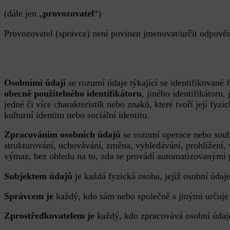
(dále jen „
provozovatel
“)
Provozovatel (správce) není povinen jmenovat/určit odpově
Osobními údaji
se rozumí údaje týkající se identifikované
obecně použitelného identifikátoru
, jiného identifikátoru,
jedné či více charakteristik nebo znaků, které tvoří její fyz
kulturní identitu nebo sociální identitu.
Zpracováním osobních údajů
se rozumí operace nebo sou
strukturování, uchovávání, změna, vyhledávání, prohlížení
výmaz, bez ohledu na to, zda se provádí automatizovanými
Subjektem údajů
je každá fyzická osoba, jejíž osobní údaj
Správcem je
každý, kdo sám nebo společně s jinými určuje
Zprostředkovatelem je
každý, kdo zpracovává osobní údaj