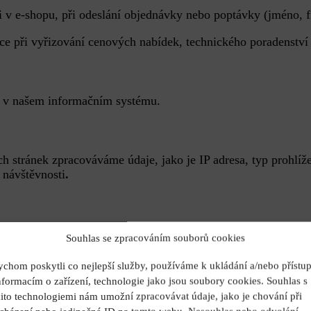
ci v e-shopu, při odeslání objednávky nebo poptávky (jméno, f
ce při vyřizování cenových nabídek, technického poradenství 
é v našem informačním systému.
h stránek zpracováváme údaje, jako je IP adresa, typ prohlíž
 návštěvnosti
.
kého rejstříku a registru DPH (k ověření fakturačních údajů 
Souhlas se zpracováním souborů cookies
ašich smluvních přepravců
chom poskytli co nejlepší služby, používáme k ukládání a/nebo přístu
nformacím o zařízení, technologie jako jsou soubory cookies. Souhlas s
padě soudních řízení.
ito technologiemi nám umožní zpracovávat údaje, jako je chování při