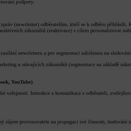
kytování podpory.
práv (newsletter) odběratelům, kteří se k odběru přihlásili.
eaktivních zákazníků (reaktivace) s cílem personalizovat na
 zasílání newsletteru a pro segmentaci založenou na sledová
rketing u stávajících zákazníků (segmentace na základě náku
ebook, YouTube)
ké veřejnosti. Interakce a komunikace s odběrateli, zveřejňo
ý zájem provozovatele na propagaci své činnosti, budování 