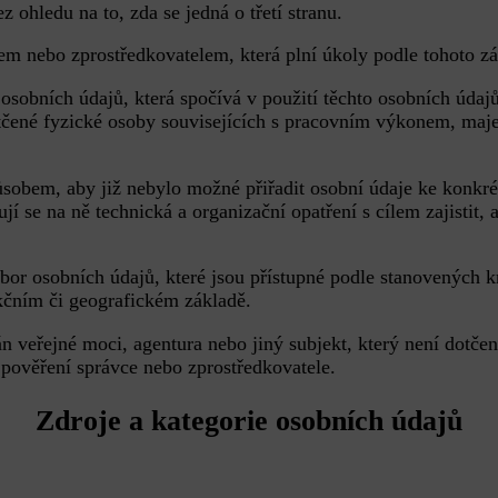
 ohledu na to, zda se jedná o třetí stranu.
em nebo zprostředkovatelem, která plní úkoly podle tohoto z
osobních údajů, která spočívá v použití těchto osobních údaj
otčené fyzické osoby souvisejících s pracovním výkonem, ma
sobem, aby již nebylo možné přiřadit osobní údaje ke konkrét
í se na ně technická a organizační opatření s cílem zajistit,
or osobních údajů, které jsou přístupné podle stanovených kri
kčním či geografickém základě.
án veřejné moci, agentura nebo jiný subjekt, který není dotč
pověření správce nebo zprostředkovatele.
Zdroje a kategorie osobních údajů