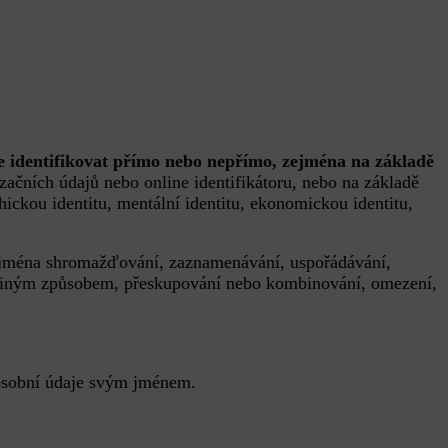
ze identifikovat přímo nebo nepřímo, zejména na základě
lizačních údajů nebo online identifikátoru, nebo na základě
ychickou identitu, mentální identitu, ekonomickou identitu,
zejména shromažďování, zaznamenávání, uspořádávání,
bo jiným způsobem, přeskupování nebo kombinování, omezení,
 osobní údaje svým jménem.