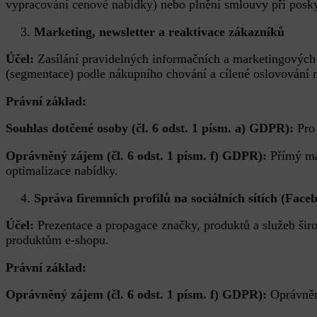
vypracování cenové nabídky) nebo plnění smlouvy při pos
Marketing, newsletter a reaktivace zákazníků
Účel:
Zasílání pravidelných informačních a marketingových z
(segmentace) podle nákupního chování a cílené oslovování n
Právní základ:
Souhlas dotčené osoby (čl. 6 odst. 1 písm. a) GDPR):
Pro
Oprávněný zájem (čl. 6 odst. 1 písm. f) GDPR):
Přímý ma
optimalizace nabídky.
Správa firemních profilů na sociálních sítích (Fac
Účel:
Prezentace a propagace značky, produktů a služeb širo
produktům e-shopu.
Právní základ:
Oprávněný zájem (čl. 6 odst. 1 písm. f) GDPR):
Oprávněn