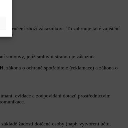
y a doručení zboží zákazníkovi. To zahrnuje také zajištění
ní zboží.
pní smlouvy, jejíž smluvní stranou je zákazník.
PH, zákona o ochraně spotřebitele (reklamace) a zákona o
jímání, evidace a zodpovídání dotazů prostřednictvím
é komunikace.
základě žádosti dotčené osoby (např. vytvoření účtu,