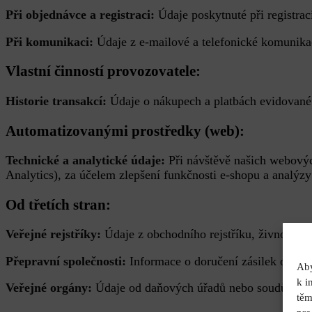
Při objednávce a registraci:
Údaje poskytnuté při registra
Při komunikaci:
Údaje z e-mailové a telefonické komunika
Vlastní činností provozovatele:
Historie transakcí:
Údaje o nákupech a platbách evidovan
Automatizovanými prostředky (web):
Technické a analytické údaje:
Při návštěvě našich webovýc
Analytics), za účelem zlepšení funkčnosti e-shopu a analýzy
Od třetích stran:
Veřejné rejstříky:
Údaje z obchodního rejstříku, živnostens
Přepravní společnosti:
Informace o doručení zásilek od n
Aby
k i
Veřejné orgány:
Údaje od daňových úřadů nebo soudů v pří
těm