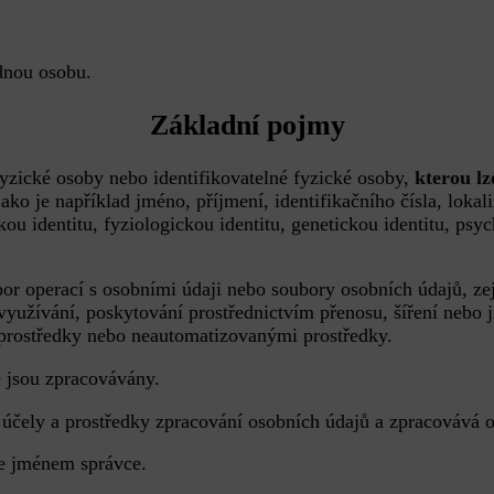
dnou osobu.
Základní pojmy
 fyzické osoby nebo identifikovatelné fyzické osoby,
kterou l
 jako je například jméno, příjmení, identifikačního čísla, loka
ickou identitu, fyziologickou identitu, genetickou identitu, ps
bor operací s osobními údaji nebo soubory osobních údajů, 
, využívání, poskytování prostřednictvím přenosu, šíření ne
 prostředky nebo neautomatizovanými prostředky.
e jsou zpracovávány.
 účely a prostředky zpracování osobních údajů a zpracovává
e jménem správce.