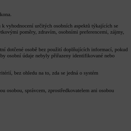
ákona.
ů k vyhodnocení určitých osobních aspektů týkajících se
jetkovými poměry, zdravím, osobními preferencemi, zájmy,
ní dotčené osobě bez použití doplňujících informací, pokud
 aby osobní údaje nebyly přiřazeny identifikované nebo
térií, bez ohledu na to, zda se jedná o systém
enou osobou, správcem, zprostředkovatelem ani osobou