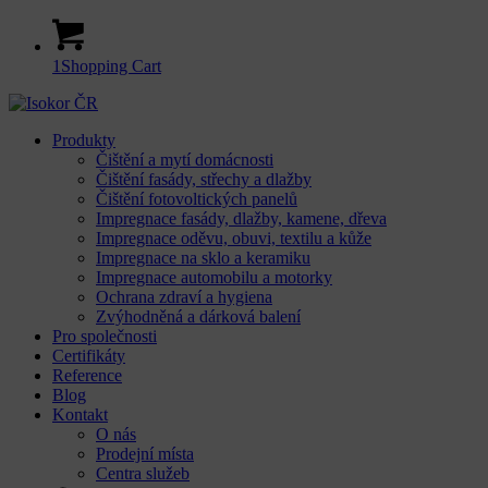
1
Shopping Cart
Produkty
Čištění a mytí domácnosti
Čištění fasády, střechy a dlažby
Čištění fotovoltických panelů
Impregnace fasády, dlažby, kamene, dřeva
Impregnace oděvu, obuvi, textilu a kůže
Impregnace na sklo a keramiku
Impregnace automobilu a motorky
Ochrana zdraví a hygiena
Zvýhodněná a dárková balení
Pro společnosti
Certifikáty
Reference
Blog
Kontakt
O nás
Prodejní místa
Centra služeb