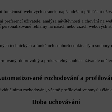
ní funkčnosti webových stránek, např. udržení přihlášení uži
í preferencí uživatele, analýza návštěvnosti a chování na we
ní personalizované reklamy na našich nebo cizích webových s
ných technických a funkčních souborů cookie. Tyto soubory co
ormovaný, dobrovolný a prokazatelný souhlas uživatele uděl
utomatizované rozhodování a profilová
ividuálnímu rozhodování, včetně profilování ve smyslu člá
Doba uchovávání