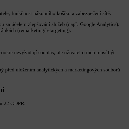
vatele, funkčnost nákupního košíku a zabezpečení sítě.
bu za účelem zlepšování služeb (např. Google Analytics).
tránkách (remarketing/retargeting).
okie nevyžadují souhlas, ale uživatel o nich musí být
ený před uložením analytických a marketingových souborů
ní
nku 22 GDPR.