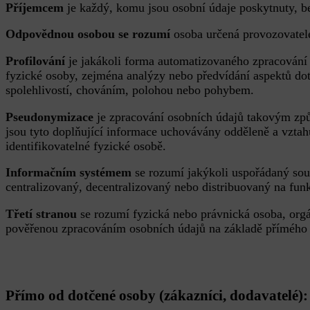
Příjemcem
je každý, komu jsou osobní údaje poskytnuty, bez
Odpovědnou osobou se rozumí
osoba určená provozovatel
Profilování
je jakákoli forma automatizovaného zpracování 
fyzické osoby, zejména analýzy nebo předvídání aspektů d
spolehlivostí, chováním, polohou nebo pohybem.
Pseudonymizace
je zpracování osobních údajů takovým způ
jsou tyto doplňující informace uchovávány odděleně a vztahuj
identifikovatelné fyzické osobě.
Informačním systémem
se rozumí jakýkoli uspořádaný soub
centralizovaný, decentralizovaný nebo distribuovaný na fun
Třetí stranou
se rozumí fyzická nebo právnická osoba, org
pověřenou zpracováním osobních údajů na základě přímého 
Přímo od dotčené osoby (zákazníci, dodavatelé):