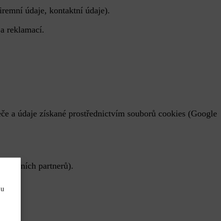
iremní údaje, kontaktní údaje).
a reklamací.
eče a údaje získané prostřednictvím souborů cookies (Google
obchodních partnerů).
pu