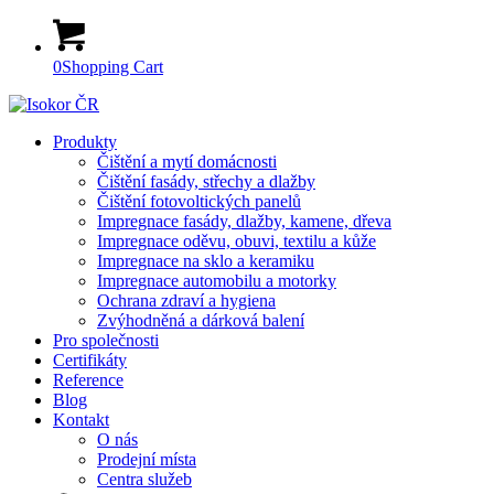
0
Shopping Cart
Produkty
Čištění a mytí domácnosti
Čištění fasády, střechy a dlažby
Čištění fotovoltických panelů
Impregnace fasády, dlažby, kamene, dřeva
Impregnace oděvu, obuvi, textilu a kůže
Impregnace na sklo a keramiku
Impregnace automobilu a motorky
Ochrana zdraví a hygiena
Zvýhodněná a dárková balení
Pro společnosti
Certifikáty
Reference
Blog
Kontakt
O nás
Prodejní místa
Centra služeb