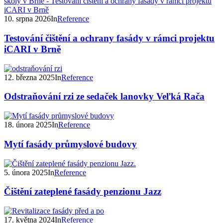
10. srpna 2026
In
Reference
Testování čištění a ochrany fasády v rámci projektu
iCARI v Brně
12. března 2025
In
Reference
Odstraňování rzi ze sedaček lanovky Veľká Rača
18. února 2025
In
Reference
Mytí fasády průmyslové budovy
5. února 2025
In
Reference
Čištění zateplené fasády penzionu Jazz
17. května 2024
In
Reference