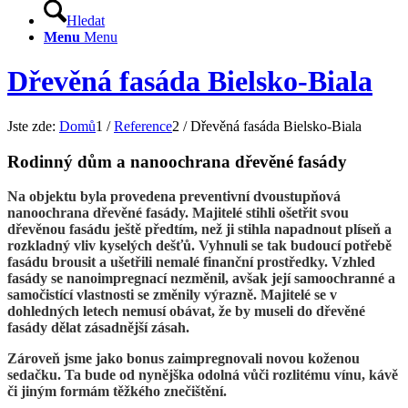
Hledat
Menu
Menu
Dřevěná fasáda Bielsko-Biala
Jste zde:
Domů
1
/
Reference
2
/
Dřevěná fasáda Bielsko-Biala
Rodinný dům a nanoochrana dřevěné fasády
Na objektu byla provedena preventivní dvoustupňová
nanoochrana dřevěné fasády. Majitelé stihli ošetřit svou
dřevěnou fasádu ještě předtím, než ji stihla napadnout plíseň a
rozkladný vliv kyselých dešťů. Vyhnuli se tak budoucí potřebě
fasádu brousit a ušetřili nemalé finanční prostředky. Vzhled
fasády se nanoimpregnací nezměnil, avšak její samoochranné a
samočistící vlastnosti se změnily výrazně. Majitelé se v
dohledných letech nemusí obávat, že by museli do dřevěné
fasády dělat zásadnější zásah.
Zároveň jsme jako bonus zaimpregnovali novou koženou
sedačku. Ta bude od nynějška odolná vůči rozlitému vínu, kávě
či jiným formám těžkého znečištění.