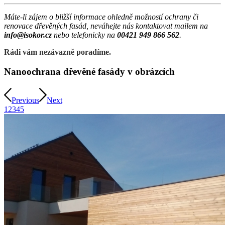
Máte-li zájem o bližší informace ohledně možností ochrany či
renovace dřevěných fasád, neváhejte nás kontaktovat mailem na
info@isokor.cz
nebo telefonicky na
00421 949 866 562
.
Rádi vám nezávazně poradíme.
Nanoochrana dřevěné fasády v obrázcích
Previous
Next
1
2
3
4
5