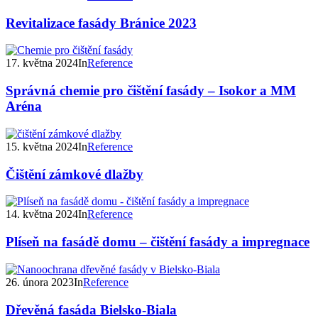
Revitalizace fasády Bránice 2023
17. května 2024
In
Reference
Správná chemie pro čištění fasády – Isokor a MM
Aréna
15. května 2024
In
Reference
Čištění zámkové dlažby
14. května 2024
In
Reference
Plíseň na fasádě domu – čištění fasády a impregnace
26. února 2023
In
Reference
Dřevěná fasáda Bielsko-Biala